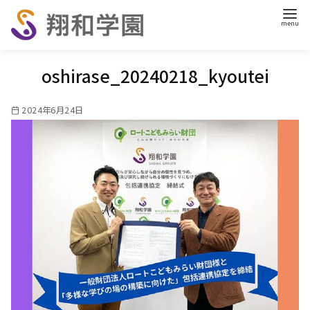
コ
ン
テ
ン
oshirase_20240218_kyoutei
ツ
へ
2024年6月24日
移
動