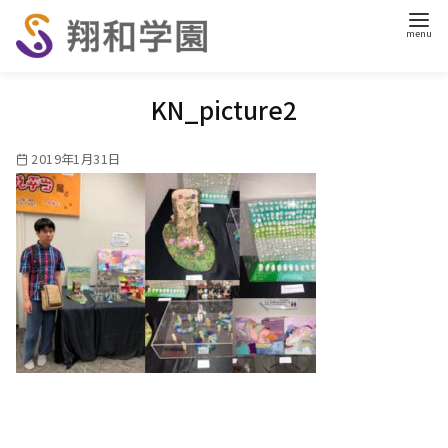
コ
ン
テ
ン
KN_picture2
ツ
へ
2019年1月31日
移
動