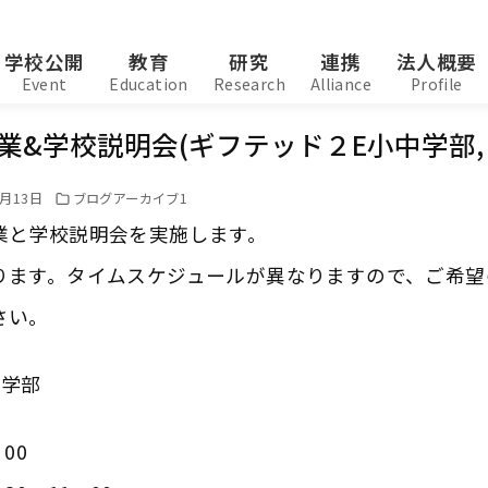
学校公開
教育
研究
連携
法人概要
Event
Education
Research
Alliance
Profile
開授業&学校説明会(ギフテッド２E小中学部,
2月13日
ブログアーカイブ1
業と学校説明会を実施します。
ります。タイムスケジュールが異なりますので、ご希望
さい。
中学部
00