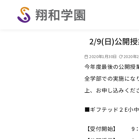
コ
ン
テ
ン
ツ
2/9(日)公
へ
移
2020年1月30日
2020年
動
今年度最後の公開授
全学部での実施にな
上、お申し込みくだ
■ギフテッド２E小
【受付開始】 9：