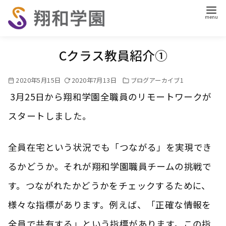
コ
ン
テ
ン
Cクラス教員紹介①
ツ
へ
2020年5月15日
2020年7月13日
ブログアーカイブ1
移
3月25日から翔和学園全職員のリモートワークが
動
スタートしました。
全員在宅という状況でも「つながる」を実現でき
るかどうか。それが翔和学園職員チームの挑戦で
す。つながれたかどうかをチェックするために、
様々な指標があります。例えば、「正確な情報を
全員で共有する」という指標があります。この指