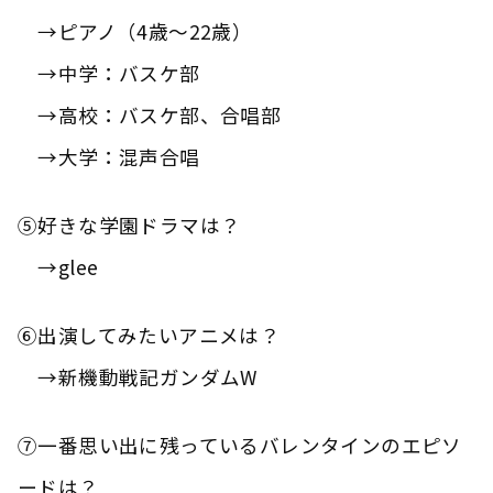
→ピアノ（4歳～22歳）
→中学：バスケ部
→高校：バスケ部、合唱部
→大学：混声合唱
⑤好きな学園ドラマは？
→glee
⑥出演してみたいアニメは？
→新機動戦記ガンダムW
⑦一番思い出に残っているバレンタインのエピソ
ードは？